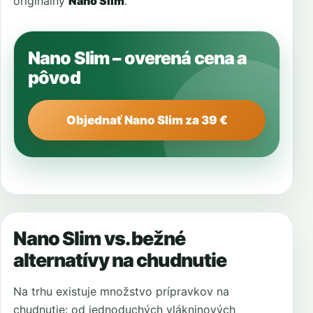
originálny
Nano Slim
.
Nano Slim – overená cena a
pôvod
Objednať Nano Slim za 39 €
Nano Slim vs. bežné
alternatívy na chudnutie
Na trhu existuje množstvo prípravkov na
chudnutie: od jednoduchých vlákninových