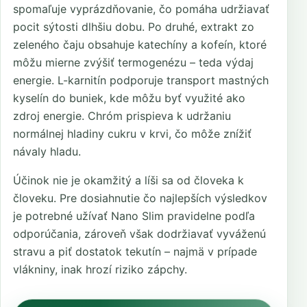
spomaľuje vyprázdňovanie, čo pomáha udržiavať
pocit sýtosti dlhšiu dobu. Po druhé, extrakt zo
zeleného čaju obsahuje katechíny a kofeín, ktoré
môžu mierne zvýšiť termogenézu – teda výdaj
energie. L-karnitín podporuje transport mastných
kyselín do buniek, kde môžu byť využité ako
zdroj energie. Chróm prispieva k udržaniu
normálnej hladiny cukru v krvi, čo môže znížiť
návaly hladu.
Účinok nie je okamžitý a líši sa od človeka k
človeku. Pre dosiahnutie čo najlepších výsledkov
je potrebné užívať Nano Slim pravidelne podľa
odporúčania, zároveň však dodržiavať vyváženú
stravu a piť dostatok tekutín – najmä v prípade
vlákniny, inak hrozí riziko zápchy.