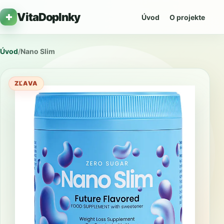
VitaDoplnky
Úvod
O projekte
Úvod
/
Nano Slim
ZĽAVA