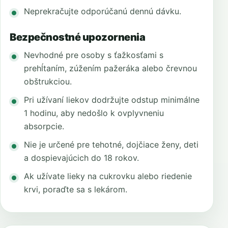
Neprekračujte odporúčanú dennú dávku.
Bezpečnostné upozornenia
Nevhodné pre osoby s ťažkosťami s
prehĺtaním, zúžením pažeráka alebo črevnou
obštrukciou.
Pri užívaní liekov dodržujte odstup minimálne
1 hodinu, aby nedošlo k ovplyvneniu
absorpcie.
Nie je určené pre tehotné, dojčiace ženy, deti
a dospievajúcich do 18 rokov.
Ak užívate lieky na cukrovku alebo riedenie
krvi, poraďte sa s lekárom.