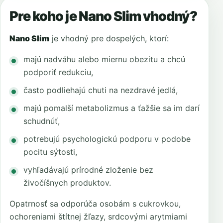
Pre koho je Nano Slim vhodný?
Nano Slim
je vhodný pre dospelých, ktorí:
majú nadváhu alebo miernu obezitu a chcú
podporiť redukciu,
často podliehajú chuti na nezdravé jedlá,
majú pomalší metabolizmus a ťažšie sa im darí
schudnúť,
potrebujú psychologickú podporu v podobe
pocitu sýtosti,
vyhľadávajú prírodné zloženie bez
živočíšnych produktov.
Opatrnosť sa odporúča osobám s cukrovkou,
ochoreniami štítnej žľazy, srdcovými arytmiami