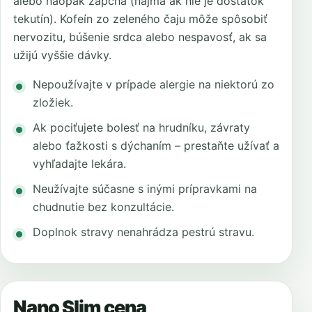
alebo naopak zápcha (najmä ak nie je dostatok
tekutín). Kofeín zo zeleného čaju môže spôsobiť
nervozitu, búšenie srdca alebo nespavosť, ak sa
užijú vyššie dávky.
Nepoužívajte v prípade alergie na niektorú zo
zložiek.
Ak pociťujete bolesť na hrudníku, závraty
alebo ťažkosti s dýchaním – prestaňte užívať a
vyhľadajte lekára.
Neužívajte súčasne s inými prípravkami na
chudnutie bez konzultácie.
Doplnok stravy nenahrádza pestrú stravu.
Nano Slim cena