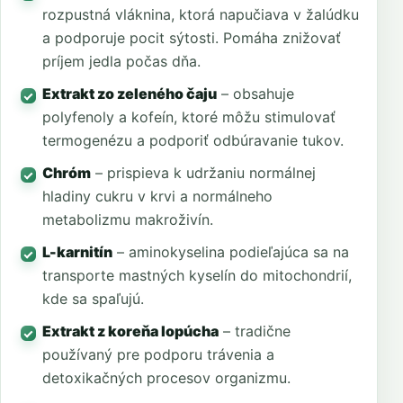
rozpustná vláknina, ktorá napučiava v žalúdku
a podporuje pocit sýtosti. Pomáha znižovať
príjem jedla počas dňa.
Extrakt zo zeleného čaju
– obsahuje
polyfenoly a kofeín, ktoré môžu stimulovať
termogenézu a podporiť odbúravanie tukov.
Chróm
– prispieva k udržaniu normálnej
hladiny cukru v krvi a normálneho
metabolizmu makroživín.
L-karnitín
– aminokyselina podieľajúca sa na
transporte mastných kyselín do mitochondrií,
kde sa spaľujú.
Extrakt z koreňa lopúcha
– tradične
používaný pre podporu trávenia a
detoxikačných procesov organizmu.