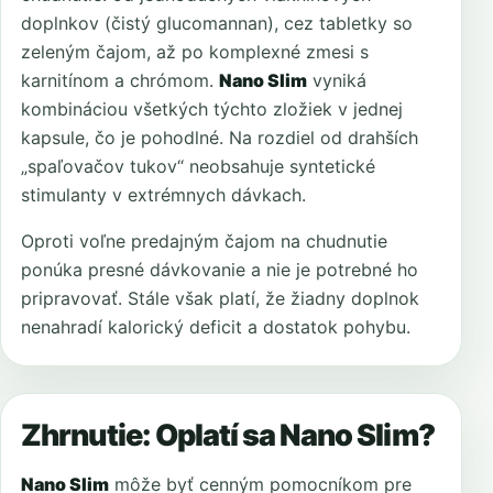
doplnkov (čistý glucomannan), cez tabletky so
zeleným čajom, až po komplexné zmesi s
karnitínom a chrómom.
Nano Slim
vyniká
kombináciou všetkých týchto zložiek v jednej
kapsule, čo je pohodlné. Na rozdiel od drahších
„spaľovačov tukov“ neobsahuje syntetické
stimulanty v extrémnych dávkach.
Oproti voľne predajným čajom na chudnutie
ponúka presné dávkovanie a nie je potrebné ho
pripravovať. Stále však platí, že žiadny doplnok
nenahradí kalorický deficit a dostatok pohybu.
Zhrnutie: Oplatí sa Nano Slim?
Nano Slim
môže byť cenným pomocníkom pre