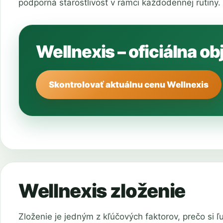
podporná starostlivosť v rámci každodennej rutiny.
Wellnexis – oficiálna o
Skontrolovať aktuálnu cenu Wellnexis
Wellnexis zloženie
Zloženie je jedným z kľúčových faktorov, prečo si ľ