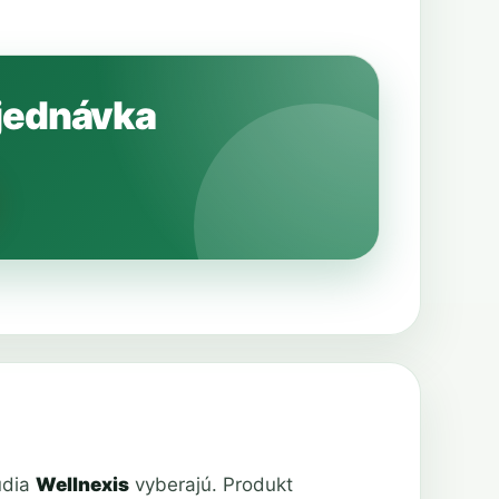
bjednávka
udia
Wellnexis
vyberajú. Produkt