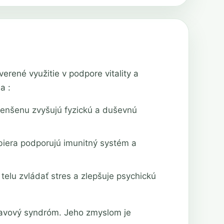
erené využitie v podpore vitality a
a :
ženšenu zvyšujú fyzickú a duševnú
iera podporujú imunitný systém a
lu zvládať stres a zlepšuje psychickú
 únavový syndróm. Jeho zmyslom je