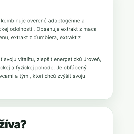
rý kombinuje overené adaptogénne a
ickej odolnosti . Obsahuje extrakt z maca
nu, extrakt z ďumbiera, extrakt z
 svoju vitalitu, zlepšiť energetickú úroveň,
hickej a fyzickej pohode. Je obľúbený
ami a tými, ktorí chcú zvýšiť svoju
žíva?