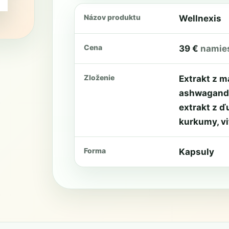
Názov produktu
Wellnexis
Cena
39 €
namies
Zloženie
Extrakt z m
ashwagandh
extrakt z ď
kurkumy, v
Forma
Kapsuly