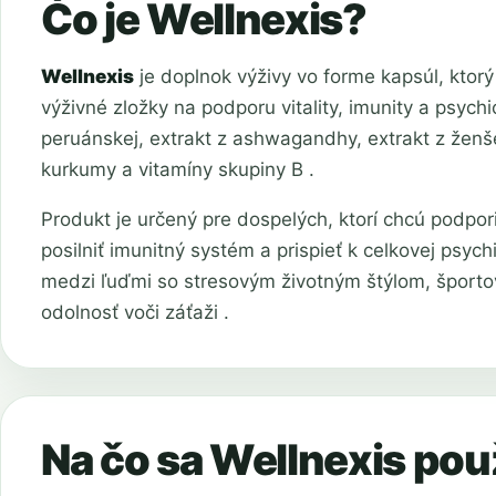
Čo je Wellnexis?
Wellnexis
je doplnok výživy vo forme kapsúl, kto
výživné zložky na podporu vitality, imunity a psych
peruánskej, extrakt z ashwagandhy, extrakt z ženše
kurkumy a vitamíny skupiny B .
Produkt je určený pre dospelých, ktorí chcú podporiť
posilniť imunitný systém a prispieť k celkovej psyc
medzi ľuďmi so stresovým životným štýlom, športovc
odolnosť voči záťaži .
Na čo sa Wellnexis pou