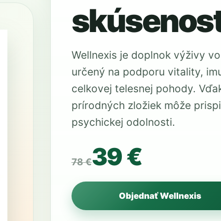
skúsenost
Wellnexis je doplnok výživy vo
určený na podporu vitality, i
celkovej telesnej pohody. Vďa
prírodných zložiek môže prispie
psychickej odolnosti.
39 €
78 €
Objednať Wellnexis