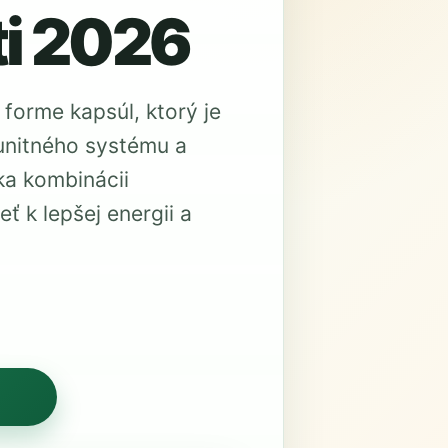
i 2026
 forme kapsúl, ktorý je
munitného systému a
ka kombinácii
ť k lepšej energii a