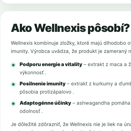
Ako Wellnexis pôsobí?
Wellnexis kombinuje zložky, ktoré majú dlhodobo ov
imunity. Výrobca uvádza, že produkt je zameraný n
Podporu energie a vitality
– extrakt z maca a 
výkonnosť .
Posilnenie imunity
– extrakt z kurkumy a ďumb
pôsobia protizápalovo .
Adaptogénne účinky
– ashwagandha pomáha te
odolnosť .
Je dôležité zdôrazniť, že Wellnexis nie je liek na