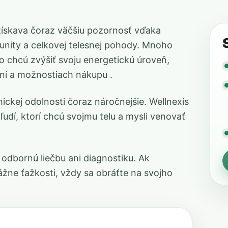
 získava čoraz väčšiu pozornosť vďaka
unity a celkovej telesnej pohody. Mnoho
ebo chcú zvýšiť svoju energetickú úroveň,
ení a možnostiach nákupu .
ickej odolnosti čoraz náročnejšie. Wellnexis
udí, ktorí chcú svojmu telu a mysli venovať
í odbornú liečbu ani diagnostiku. Ak
ážne ťažkosti, vždy sa obráťte na svojho